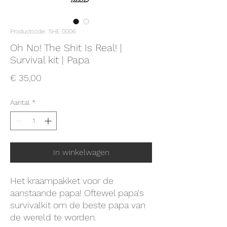
Productcode: SHE 0006
Oh No! The Shit Is Real! |
Survival kit | Papa
Prijs
€ 35,00
Aantal
*
In winkelwagen
Het kraampakket voor de
aanstaande papa! Oftewel papa's
survivalkit om de beste papa van
de wereld te worden.