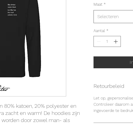
Maat
*
Selecteren
Aantal
*
I
Retourbeleid
Let op, gepersonalis
Controleer daarom al
an 80% katoen, 20% polyester en
ingevoerde te bedru
ra zacht en warm! De hoodies zijn
 worden door zowel man- als