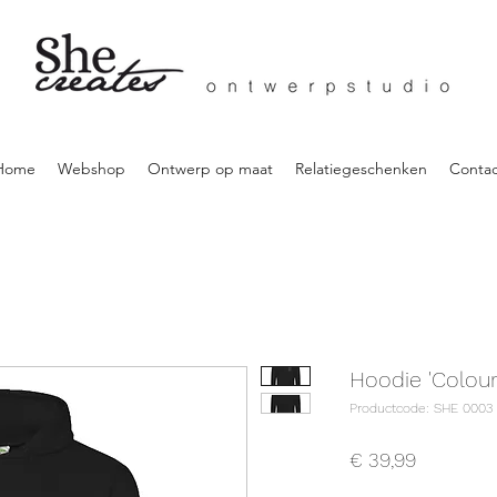
Home
Webshop
Ontwerp op maat
Relatiegeschenken
Contac
Hoodie 'Colour
Productcode: SHE 0003
Prijs
€ 39,99