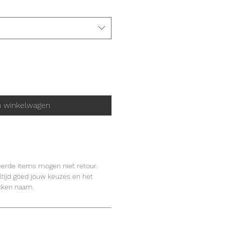
n winkelwagen
eerde items mogen niet retour.
tijd goed jouw keuzes en het
kken naam.