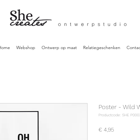
Home
Webshop
Ontwerp op maat
Relatiegeschenken
Contac
Poster - Wild 
Productcode: SHE P000
Prijs
€ 4,95