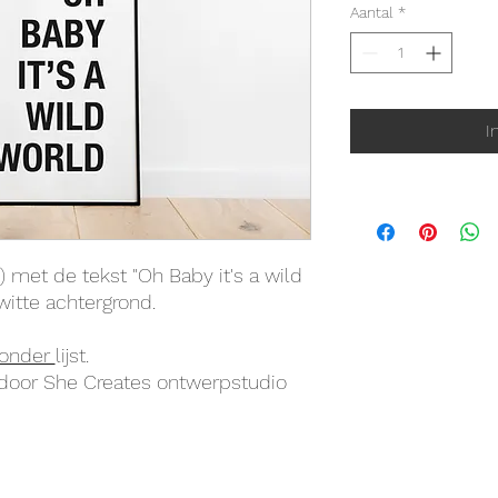
Aantal
*
I
 met de tekst "Oh Baby it's a wild
witte achtergrond.
onder
lijst.
 door She Creates ontwerpstudio