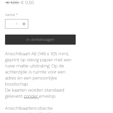
Normale
Verkoopprijs
 € 1,00 
€ 0,50
prijs
Aantal
*
In winkelwagen
Ansichtkaart A6 (148 x 105 mm),
geprint op stevig papier met een
ruwe matte uitstraling. Op de
achterzijde is ruimte voor een
adres en een persoonlijke
boodschap.
De kaarten worden standaard
geleverd
zonder
envelop.
Ansichtkaartencollectie