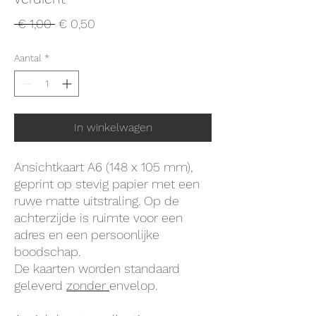
Normale
Verkoopprijs
 € 1,00 
€ 0,50
prijs
Aantal
*
In winkelwagen
Ansichtkaart A6 (148 x 105 mm),
geprint op stevig papier met een
ruwe matte uitstraling. Op de
achterzijde is ruimte voor een
adres en een persoonlijke
boodschap.
De kaarten worden standaard
geleverd
zonder
envelop.