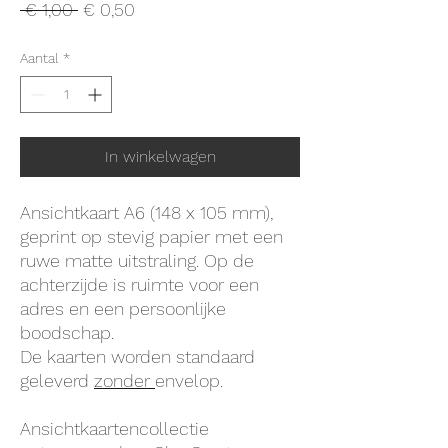
Normale
Verkoopprijs
 € 1,00 
€ 0,50
prijs
Aantal
*
In winkelwagen
Ansichtkaart A6 (148 x 105 mm),
geprint op stevig papier met een
ruwe matte uitstraling. Op de
achterzijde is ruimte voor een
adres en een persoonlijke
boodschap.
De kaarten worden standaard
geleverd
zonder
envelop.
Ansichtkaartencollectie