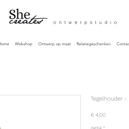
Home
Webshop
Ontwerp op maat
Relatiegeschenken
Contac
Tegelhouder - 
Prijs
€ 4,00
Aantal
*