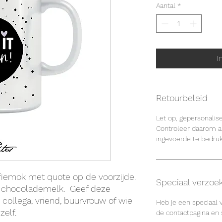
Aantal
*
I
Retourbeleid
Let op, gepersonalis
Controleer daarom al
ingevoerde te bedru
ffiemok met quote op de voorzijde.
Speciaal verzoe
e chocolademelk. Geef deze
collega, vriend, buurvrouw of wie
Heb je een speciaal
zelf.
de contactpagina en s