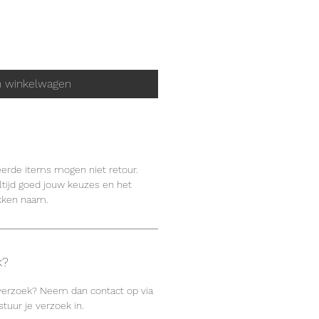
n winkelwagen
eerde items mogen niet retour.
tijd goed jouw keuzes en het
kken naam.
k?
 verzoek? Neem dan contact op via
tuur je verzoek in.