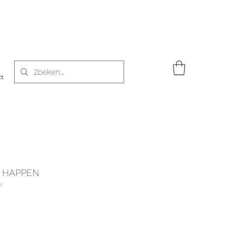
t
T HAPPEN
1