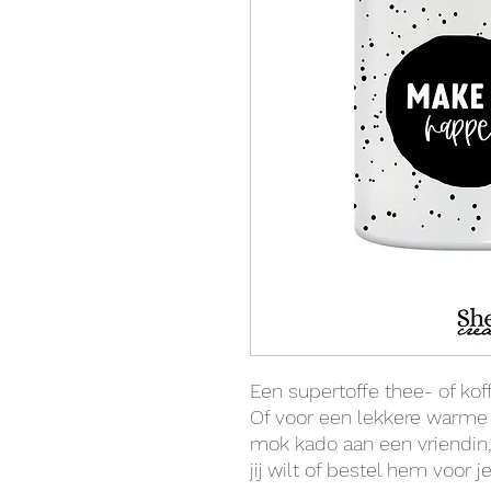
Een supertoffe thee- of ko
Of voor een lekkere warm
mok kado aan een vriendin, 
jij wilt of bestel hem voor je