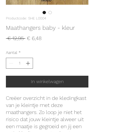
Productcode: SHE L0004
Maathangers baby - kleur
Normale
Verkoopprijs
 € 12,95 
€ 6,48
prijs
Aantal
*
In winkelwagen
Creëer overzicht in de kledingkast
van je kleintje met deze
maathangers. Zo loop je niet het
risico dat jouw kleintje alweer uit
een maatje is gegroeid en jij een