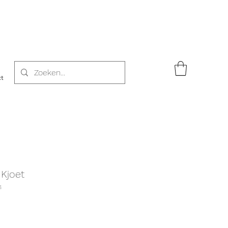
t
 Kjoet
4
rkoopprijs