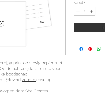
Aantal
*
I
mm), geprint op stevig papier met
 Op de achterzijde is ruimte voor
ijke boodschap.
rd geleverd
zonder
envelop.
ntworpen door She Creates