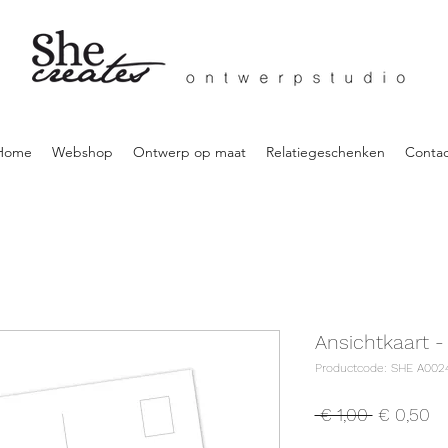
Home
Webshop
Ontwerp op maat
Relatiegeschenken
Contac
Ansichtkaart -
Productcode: SHE A002
Normale
Ve
 € 1,00 
€ 0,50
prijs