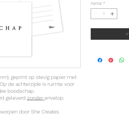
Aantal
*
I
mm), geprint op stevig papier met
 Op de achterzijde is ruimte voor
ijke boodschap.
rd geleverd
zonder
envelop.
ntworpen door She Creates