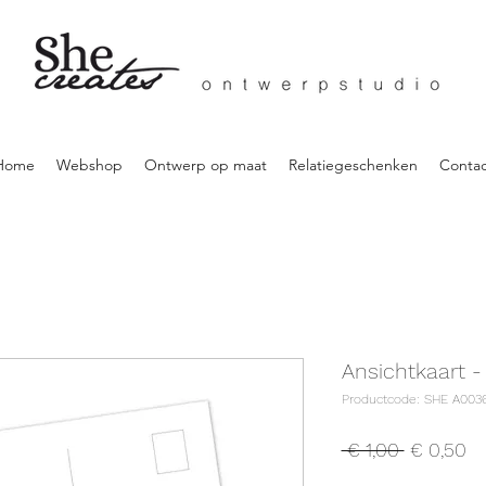
Home
Webshop
Ontwerp op maat
Relatiegeschenken
Contac
Ansichtkaart 
Productcode: SHE A003
Normale
Ve
 € 1,00 
€ 0,50
prijs