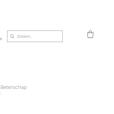
t
- Beterschap
6
rkoopprijs